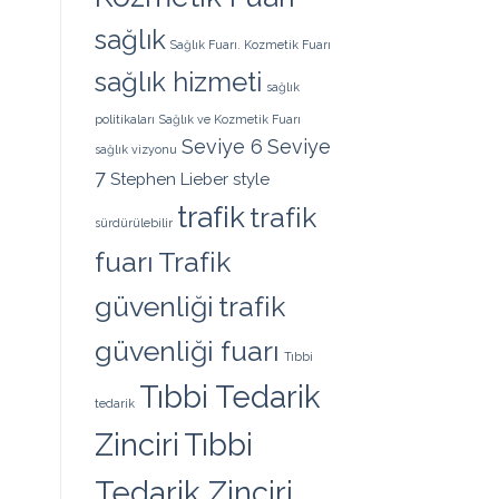
sağlık
Sağlık Fuarı. Kozmetik Fuarı
sağlık hizmeti
sağlık
politikaları
Sağlık ve Kozmetik Fuarı
Seviye 6
Seviye
sağlık vizyonu
7
Stephen Lieber
style
trafik
trafik
sürdürülebilir
fuarı
Trafik
güvenliği
trafik
güvenliği fuarı
Tıbbi
Tıbbi Tedarik
tedarik
Zinciri
Tıbbi
Tedarik Zinciri