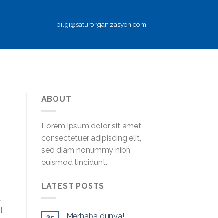
bilgi@saturorganizasyon.com
ABOUT
Lorem ipsum dolor sit amet,
consectetuer adipiscing elit,
sed diam nonummy nibh
euismod tincidunt.
LATEST POSTS
a
I.
Merhaba dünya!
25