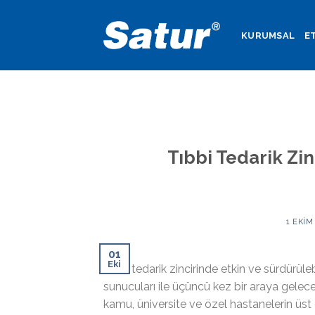
Skip
to
KURUMSAL
E
content
Tıbbi Tedarik Zi
1 EKIM
01
Eki
Tıbbi tedarik zincirinde etkin ve sürdürüleb
sunucuları ile üçüncü kez bir araya gelecek.
kamu, üniversite ve özel hastanelerin üst d