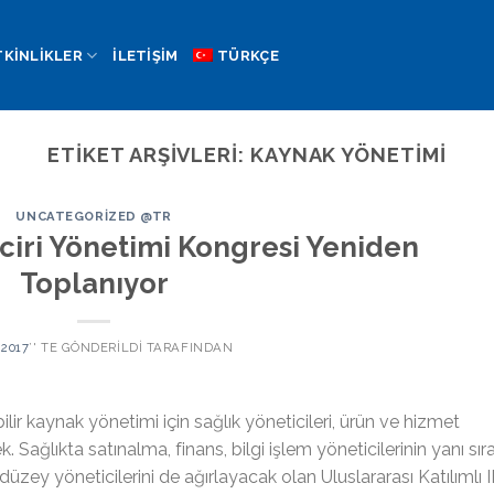
TKINLIKLER
İLETIŞIM
TÜRKÇE
ETIKET ARŞIVLERI:
KAYNAK YÖNETIMI
UNCATEGORIZED @TR
nciri Yönetimi Kongresi Yeniden
Toplanıyor
 2017
’' TE GÖNDERILDI
TARAFINDAN
ilir kaynak yönetimi için sağlık yöneticileri, ürün ve hizmet
 Sağlıkta satınalma, finans, bilgi işlem yöneticilerinin yanı sır
üzey yöneticilerini de ağırlayacak olan Uluslararası Katılımlı II