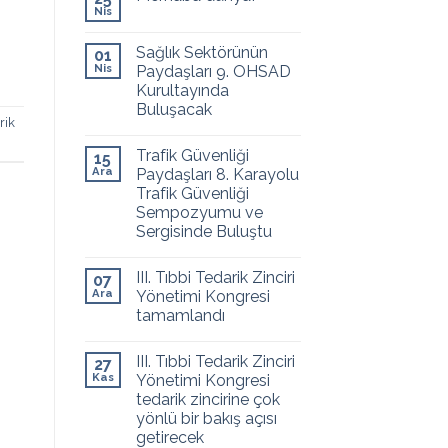
Nis
Sağlık Sektörünün
01
Nis
Paydaşları 9. OHSAD
Kurultayında
Buluşacak
rik
Trafik Güvenliği
15
Ara
Paydaşları 8. Karayolu
Trafik Güvenliği
Sempozyumu ve
Sergisinde Buluştu
III. Tıbbi Tedarik Zinciri
07
Ara
Yönetimi Kongresi
tamamlandı
III. Tıbbi Tedarik Zinciri
27
Kas
Yönetimi Kongresi
tedarik zincirine çok
yönlü bir bakış açısı
getirecek