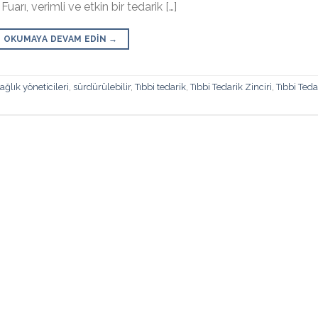
uarı, verimli ve etkin bir tedarik […]
OKUMAYA DEVAM EDIN
→
ağlık yöneticileri
,
sürdürülebilir
,
Tıbbi tedarik
,
Tıbbi Tedarik Zinciri
,
Tıbbi Teda